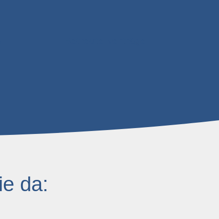
n
Betreute Verträge
ie da: