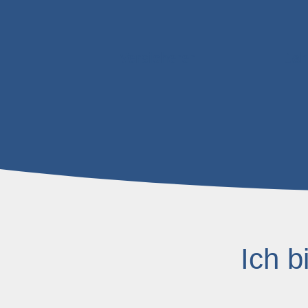
Versicherer
Jah
Ich b