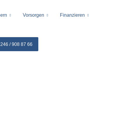
hern
Vorsorgen
Finanzieren
246 / 908 87 66